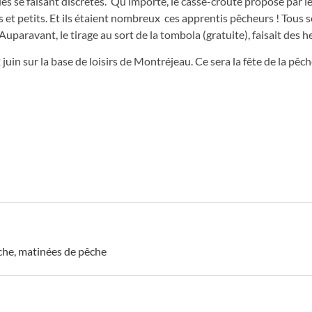
lles se faisant discrètes. Qu’importe, le casse-croûte proposé par 
et petits. Et ils étaient nombreux ces apprentis pêcheurs ! Tous s
uparavant, le tirage au sort de la tombola (gratuite), faisait des h
n sur la base de loisirs de Montréjeau. Ce sera la fête de la pêch
êche
,
matinées de pêche