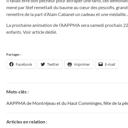
Il fallait être bon pêcheur pour attraper une fario, ces demoise
mené par Stef remettait du baume au cœur des pescofis, grands 
remettre de la part d’Alain Cabanel un cadeau et une médaille. A
La prochaine animation de l’AAPPMA sera samedi prochain 22 jui
enfants. Voir article dédié.
Partager :
Facebook
Twitter
Imprimer
E-mail
Mots-clés :
AAPPMA de Montréjeau et du Haut Comminges
,
fête de la p
Articles en relation :