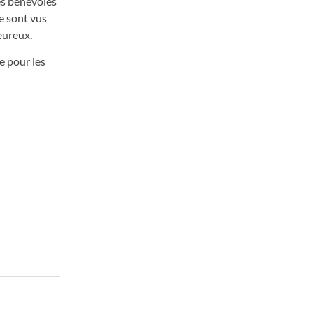
les bénévoles
e sont vus
eureux.
e pour les