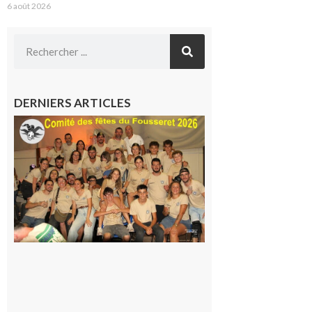
6 août 2026
DERNIERS ARTICLES
Le
Fousseret :
la Fête de
la Saint-
Pierre est
terminée,
les Vikings
sont
rentrés
chez eux
6 août 2026