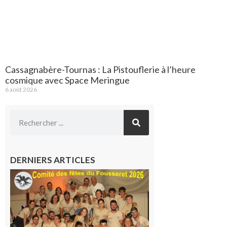
Cassagnabère-Tournas : La Pistouflerie à l’heure
cosmique avec Space Meringue
6 août 2026
DERNIERS ARTICLES
Le
Fousseret :
la Fête de
la Saint-
Pierre est
terminée,