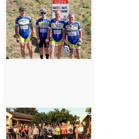
: Les sorties
du
Montréjeau
cyclo club
8 août 2026
Saint-
Araille :
la
dernière
rando à