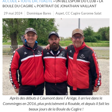
ACCUEIL
»
TOUTE L’ACTUALITÉ
»
UN BEL ESPOIR DU CLUB « LA
BOULE DU CAGIRE », PORTRAIT DE JONATHAN VAILLANT
29 mai 2024
Dominique Bares
Aspet
,
CC Cagire Garonne Salat
Après des débuts à Caumont dans l’ Ariège, il arrive dans le
Comminges en 2016, plus précisément à Rouède, et depuis il fait les
beaux jours de la Boule du Cagire !