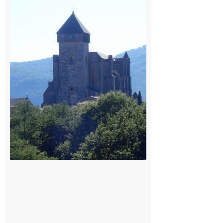
Comminges
: 1ère
édition du
village des
patrimoines
du
Comminges
9 août 2026