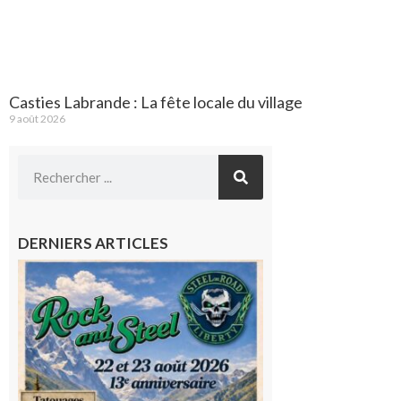
Casties Labrande : La fête locale du village
9 août 2026
DERNIERS ARTICLES
Loures-
Barousse :
Rock and
Steel : de
belles
mécaniques,
du rock, de
la