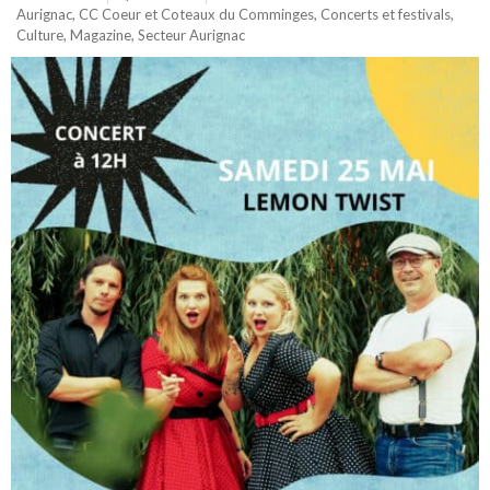
Aurignac
,
CC Coeur et Coteaux du Comminges
,
Concerts et festivals
,
Culture
,
Magazine
,
Secteur Aurignac