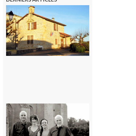
Franquevielle
: La fête au
village !
7 août 2026
Rieux-
Volvestre
« Canaletto »
en concert !
7 août 2026