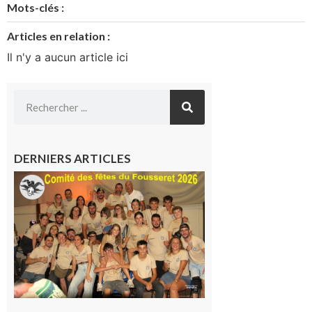
Mots-clés :
Articles en relation :
Il n'y a aucun article ici
DERNIERS ARTICLES
Le
Fousseret :
la Fête de
la Saint-
Pierre est
terminée,
les Vikings
sont
rentrés
chez eux
6 août 2026