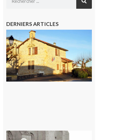
DERNIERS ARTICLES
Franquevielle
: La fête au
village !
7 août 2026
Rieux-
Volvestre