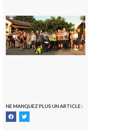
Saint-
Araille :
la
dernière
rando à
la
fraîche
de la
saison
était à
Cazac
8 août
2026
NE MANQUEZ PLUS UN ARTICLE :