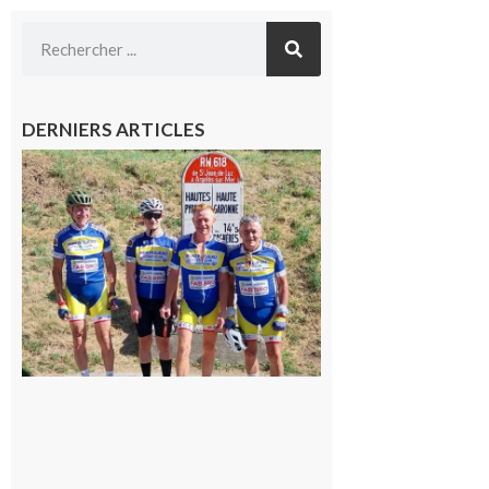
DERNIERS ARTICLES
Montréjeau
: Les sorties
du
Montréjeau
cyclo club
8 août 2026