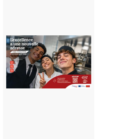
Ouverture
d’un CFA
en Haute-
Garonne
10 août 2026