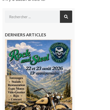
DERNIERS ARTICLES
Loures-
Barousse :
Rock and
Steel : de
belles
mécaniques,
du rock, de
la
convivialité!
9 août 2026