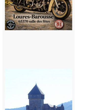
Saint
Bertrand de
Comminges
: 1ère
édition du
village des
patrimoines
du
Comminges