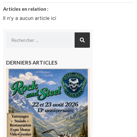
Articles en relation :
Il n'y a aucun article ici
DERNIERS ARTICLES
Loures-
Barousse :
Rock and
Steel : de
belles
mécaniques,
du rock, de
la
convivialité!
9 août 2026