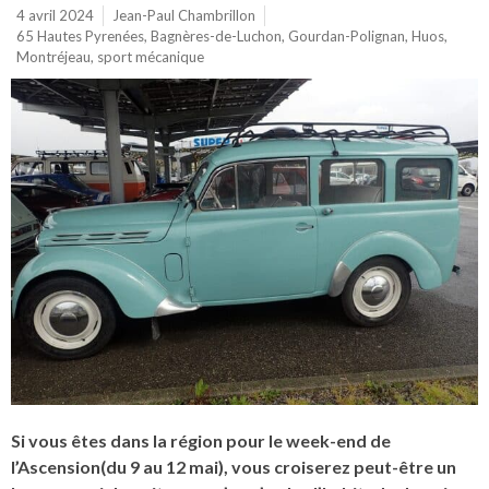
4 avril 2024
Jean-Paul Chambrillon
65 Hautes Pyrenées
,
Bagnères-de-Luchon
,
Gourdan-Polignan
,
Huos
,
Montréjeau
,
sport mécanique
Si vous êtes dans la région pour le week-end de
l’Ascension(du 9 au 12 mai), vous croiserez peut-être un