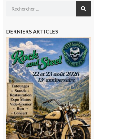
DERNIERS ARTICLES
Loures-
Barousse :
Rock and
Steel : de
belles
mécaniques,
du rock, de
la
convivialité!
9 août 2026