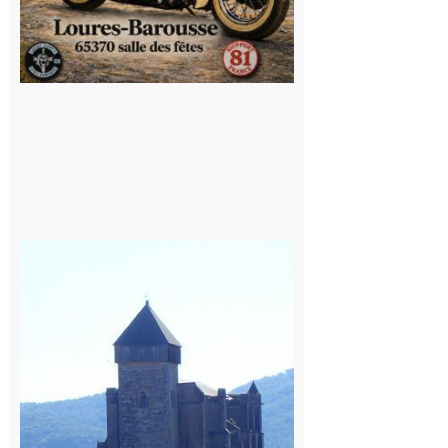
Saint
Bertrand de
Comminges
: 1ère
édition du
village des
patrimoines
du
Comminges
9 août 2026