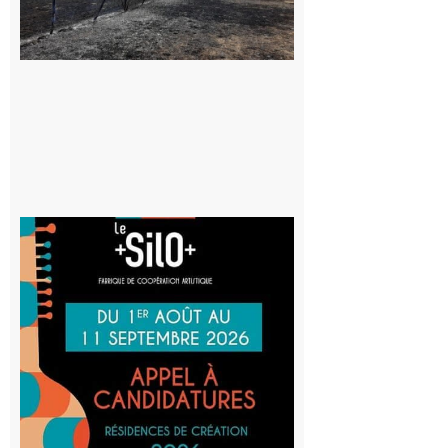
vigilance face
au risque
d’incendie
8 août 2026
Aurignac
: La
Cafetière
participe
au projet
Musiques
actuelles
et Tiers-
lieux,
avec le
SilO
8 août 2026