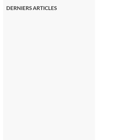
DERNIERS ARTICLES
Montréjeau
: Les sorties
du
Montréjeau
cyclo club
8 août 2026
Saint-
Araille :
la
dernière
rando à
la
fraîche
de la
saison
était à
Cazac
8 août
2026