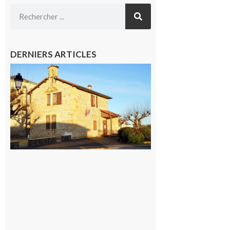
DERNIERS ARTICLES
Franquevielle
: La fête au
village !
7 août 2026