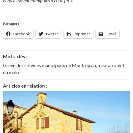
et qu’ils soient manipulés à cette fin
. »
Partager :
Facebook
Twitter
Imprimer
E-mail
Mots-clés :
Grève des services municipaux de Montréjeau
,
mise au point
du maire
Articles en relation :