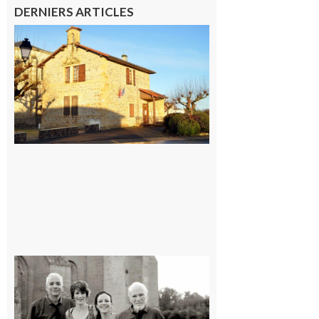
DERNIERS ARTICLES
Franquevielle
: La fête au
village !
7 août 2026
Rieux-
Volvestre
« Canaletto »
en concert !
7 août 2026