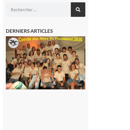
DERNIERS ARTICLES
Le
Fousseret :
la Fête de
la Saint-
Pierre est
terminée,
les Vikings
sont
rentrés
chez eux
6 août 2026