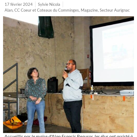
17 février 2024
Sylvie Nicola
Alan
,
CC Coeur et Coteaux du Comminges
,
Magazine
,
Secteur Aurignac
Accueillis par le maire d'Alan Francis Beausor, les élus ont assisté à