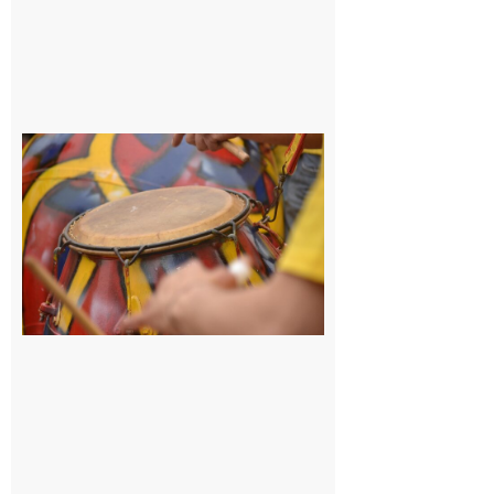
9 août 2026
Latoue :
Initiation
à la
batucada,
pour
apprendre
les
rythmes
brésiliens
avec
Lacunapa
9 août 2026