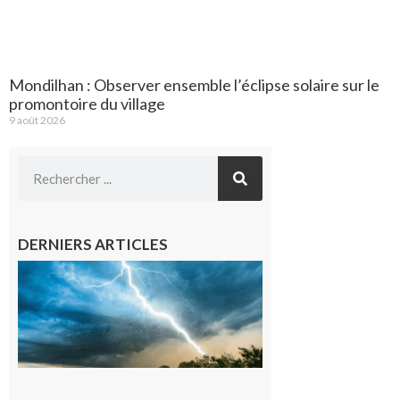
Mondilhan : Observer ensemble l’éclipse solaire sur le
promontoire du village
9 août 2026
DERNIERS ARTICLES
09/08/26 :
Vigilance
météorologique
orange pour
orages sur le
département de
la Haute-
Garonne