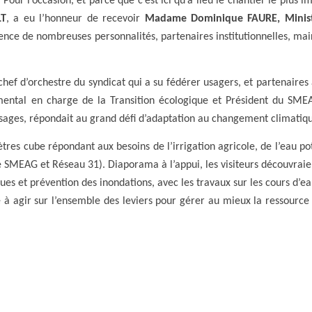
our l’occasion, et parce que c’est ici qu’a lieu le chantier le plus im
T
, a eu l’honneur de recevoir
Madame Dominique FAURE, Minist
ence de nombreuses personnalités, partenaires institutionnelles, mai
chef d’orchestre du syndicat qui a su fédérer usagers, et partenaires
mental en charge de la Transition écologique et Président du SMEA
usages, répondait au grand défi d’adaptation au changement climatiq
tres cube répondant aux besoins de l’irrigation agricole, de l’eau po
le SMEAG et Réseau 31). Diaporama à l’appui, les visiteurs découvra
es et prévention des inondations, avec les travaux sur les cours d’ea
 à agir sur l’ensemble des leviers pour gérer au mieux la ressource 