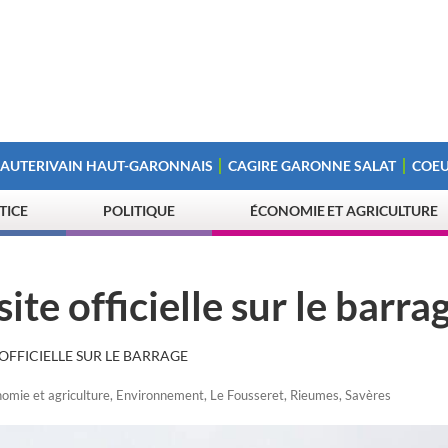
 AUTERIVAIN HAUT-GARONNAIS
CAGIRE GARONNE SALAT
COEU
STICE
POLITIQUE
ÉCONOMIE ET AGRICULTURE
ite officielle sur le barra
 OFFICIELLE SUR LE BARRAGE
omie et agriculture
,
Environnement
,
Le Fousseret
,
Rieumes
,
Savères