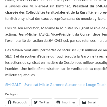
Fabas, Savères et la Bure pour être opérationnel dès début 2024. P
à Savères que
M. Pierre-Alain Dintilhac, Président du
SMGAL
chargée des Collectivités territoriales et de la Ruralité
, en prés
territoire, syndicat des eaux et représentants du monde agricole.
Lors de son allocution, Madame la Ministre soulignait le rôle de 
actions. Jean-Michel FABRE, Vice-Président du Conseil départe
l’exemplarité de l’action du SM GALT qui, par ses retenues multi
Ces travaux vont ainsi permettre de sécuriser 8,38 millions de mè
SIECT) et du soutien d’étiage du Touch jusqu’à la Garonne (avec 
les actions du syndicat en matière de Gestion des milieux aquatiqu
humides. Une belle démonstration par le syndicat de sa capacité
milieux aquatiques.
SM GALT – Syndicat Mixte Garonne Aussonnelle Louge Touch
Partager :
Facebook
Twitter
Imprimer
E-mail