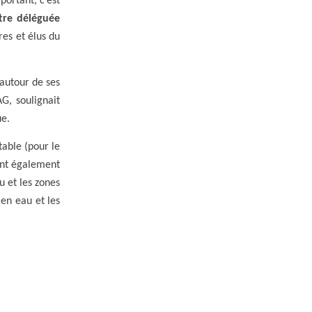
portant, c’est
re déléguée
res et élus du
 autour de ses
G, soulignait
ue.
table (pour le
ient également
u et les zones
en eau et les