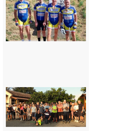
cyclo club
8 août 2026
Saint-
Araille :
la
dernière
rando à
la
fraîche
de la