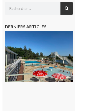
DERNIERS ARTICLES
Boulogne-
sur-Gesse :
Une
convention
entre la
Mairie et
le Collège
pour la
piscine
8 août 2026