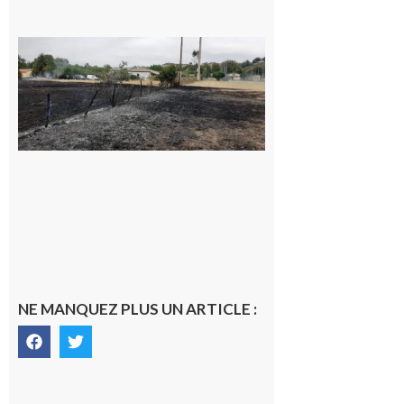
Montesquieu-
Volvestre : la
commune
appelle à la
vigilance face
au risque
d’incendie
8 août 2026
NE MANQUEZ PLUS UN ARTICLE :