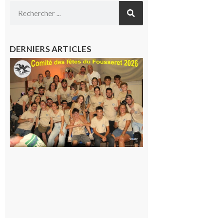
DERNIERS ARTICLES
Le
Fousseret :
la Fête de
la Saint-
Pierre est
terminée,
les Vikings
sont
rentrés
chez eux
6 août 2026