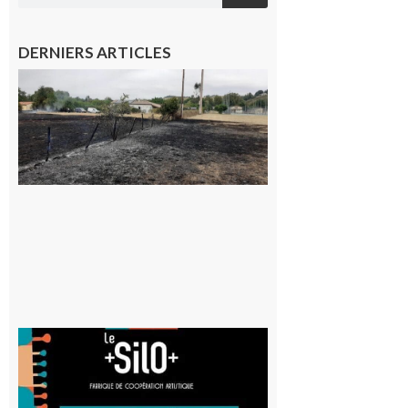
DERNIERS ARTICLES
Montesquieu-
Volvestre : la
commune
appelle à la
vigilance face
au risque
d’incendie
8 août 2026
Aurignac
: La
Cafetière
participe
au projet