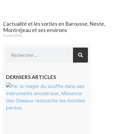
L’actualité et les sorties en Barousse, Neste,
Montréjeau et ses environs
9 août 2026
DERNIERS ARTICLES
Aurignac :
Flûtes
ancestrales
et
observation
céleste au
Musée de
l’Aurignacien
pour un