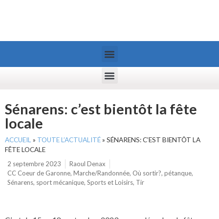
Sénarens: c’est bientôt la fête
locale
ACCUEIL
»
TOUTE L’ACTUALITÉ
»
SÉNARENS: C’EST BIENTÔT LA
FÊTE LOCALE
2 septembre 2023
Raoul Denax
CC Coeur de Garonne
,
Marche/Randonnée
,
Où sortir?
,
pétanque
,
Sénarens
,
sport mécanique
,
Sports et Loisirs
,
Tir