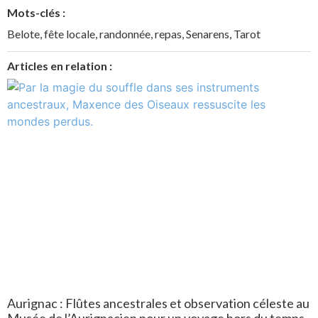
Mots-clés :
Belote
,
fête locale
,
randonnée
,
repas
,
Senarens
,
Tarot
Articles en relation :
Aurignac : Flûtes ancestrales et observation céleste au
Musée de l’Aurignacien pour un voyage hors du temps