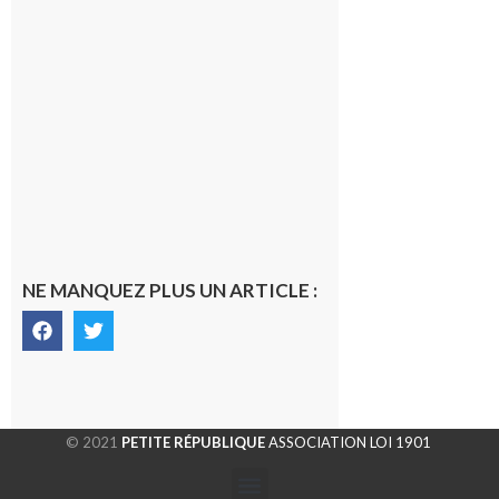
voyage hors
du temps
10 août 2026
Ouverture
d’un CFA
en Haute-
Garonne
10 août 2026
NE MANQUEZ PLUS UN ARTICLE :
© 2021
PETITE RÉPUBLIQUE
ASSOCIATION LOI 1901