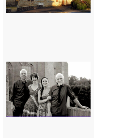
Rieux-
Volvestre
« Canaletto »
en concert !
7 août 2026