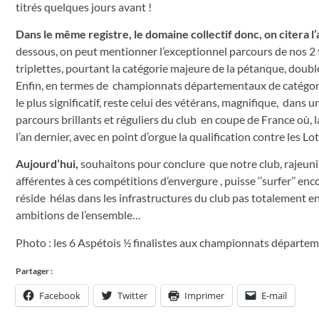
titrés quelques jours avant !
Dans le même registre, le domaine collectif donc, on citera 
dessous, on peut mentionner l’exceptionnel parcours de nos 2 t
triplettes, pourtant la catégorie majeure de la pétanque, doubl
Enfin, en termes de championnats départementaux de catégories, pe
le plus significatif, reste celui des vétérans, magnifique, dan
parcours brillants et réguliers du club en coupe de France où, 
l’an dernier, avec en point d’orgue la qualification contre les 
Aujourd’hui,
souhaitons pour conclure que notre club, rajeuni 
afférentes à ces compétitions d’envergure , puisse ‘’surfer’’ en
réside hélas dans les infrastructures du club pas totalement en 
ambitions de l’ensemble…
Photo : les 6 Aspétois ½ finalistes aux championnats départeme
Partager :
Facebook
Twitter
Imprimer
E-mail