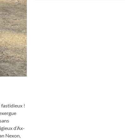
 fastidieux !
 exergue
 sans
tigieux d’Ax-
lan Nexon,