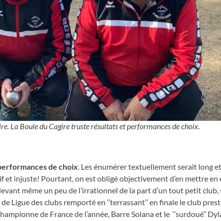
ire. La Boule du Cagire truste résultats et performances de choix.
ule du Cagire
 performances de choix
. Les énumérer textuellement serait long et
if et injuste! Pourtant, on est obligé objectivement d’en mettre en
vant même un peu de l’irrationnel de la part d’un tout petit club,
de Ligue des clubs remporté en ‘’terrassant’’ en finale le club pres
championne de France de l’année, Barre Solana et le ‘’surdoué’’ Dy