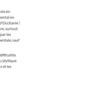
ste en
mental en
d’Occitanie !
tre, surtout
par les
mentale, sauf
ifficultés
u idyllique
s et les