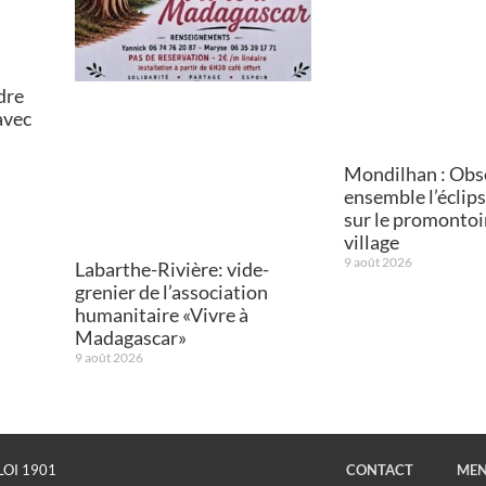
dre
avec
Mondilhan : Obs
ensemble l’éclips
sur le promontoi
village
9 août 2026
Labarthe-Rivière: vide-
grenier de l’association
humanitaire «Vivre à
Madagascar»
9 août 2026
LOI 1901
CONTACT
MEN