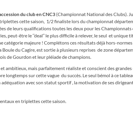
l’accession du club en CNC3
(Championnat National des Clubs). Ju
riplettes cette saison, 1/2 finaliste lors du championnat départe
ées de leurs qualifications toutes les deux pour les Championnats 
ut-être le ‘’deal’’ le plus difficile à relever, le seul et unique ti
s une catégorie majeure ! Complétons ces résultats déjà hors-normes 
la Boule du Cagire, est sortie à plusieurs reprises de zone départe
Lotois de Gourdon et leur pléiade de champions.
et ambitieux, mais parfaitement réaliste et conscient des grandes d
core longtemps sur cette vague du succès. Le seul bémol à ce tablea
adéquation avec son statut sportif , la motivation de ses dirigeant
ntaux en triplettes cette saison.