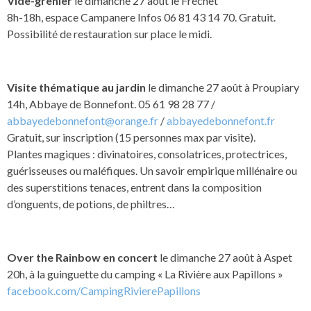
Vide-grenier
le dimanche 27 août le Fréchet
8h-18h, espace Campanere Infos 06 81 43 14 70. Gratuit.
Possibilité de restauration sur place le midi.
Visite thématique au jardin
le dimanche 27 août à Proupiary
14h, Abbaye de Bonnefont. 05 61 98 28 77 /
abbayedebonnefont@orange.fr
/
abbayedebonnefont.fr
Gratuit, sur inscription (15 personnes max par visite).
Plantes magiques : divinatoires, consolatrices, protectrices,
guérisseuses ou maléfiques. Un savoir empirique millénaire ou
des superstitions tenaces, entrent dans la composition
d’onguents, de potions, de philtres…
Over the Rainbow en concert
le dimanche 27 août à Aspet
20h, à la guinguette du camping « La Rivière aux Papillons »
facebook.com/CampingRivierePapillons