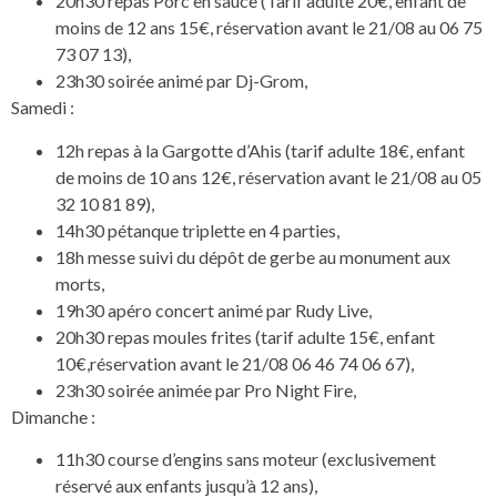
20h30 repas Porc en sauce (Tarif adulte 20€, enfant de
moins de 12 ans 15€, réservation avant le 21/08 au 06 75
73 07 13),
23h30 soirée animé par Dj-Grom,
Samedi :
12h repas à la Gargotte d’Ahis (tarif adulte 18€, enfant
de moins de 10 ans 12€, réservation avant le 21/08 au 05
32 10 81 89),
14h30 pétanque triplette en 4 parties,
18h messe suivi du dépôt de gerbe au monument aux
morts,
19h30 apéro concert animé par Rudy Live,
20h30 repas moules frites (tarif adulte 15€, enfant
10€,réservation avant le 21/08 06 46 74 06 67),
23h30 soirée animée par Pro Night Fire,
Dimanche :
11h30 course d’engins sans moteur (exclusivement
réservé aux enfants jusqu’à 12 ans),