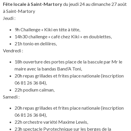
Fête locale à Saint-Martory
du jeudi 24 au dimanche 27 août
à Saint-Martory
Jeudi :
9h Challenge « Kiki en tête à tête,
14h30 challenge « café chez Kiki » en doublettes,
21h tonio en deliiires,
Vendredi :
18h ouverture des portes place de la bascule par Mr le
maire avec la bandas Band’A Toni,
20h repas grillades et frites place nationale (inscription
06 81 26 36 84),
22h podium caïman,
Samedi :
20h repas grillades et frites place nationale (inscription
06 81 26 36 84),
22h orchestre variété Maxime Lewis,
23h spectacle Pyrotechnique sur les berges de la