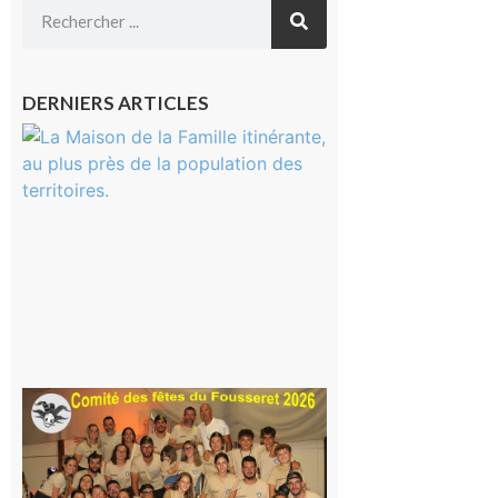
DERNIERS ARTICLES
Castelnau-
Magnoac :
La rentrée
scolaire ?
Même pas
peur, avec
la Maison
de la
Famille
itinérante
7 août 2026
Le
Fousseret :
la Fête de
la Saint-
Pierre est