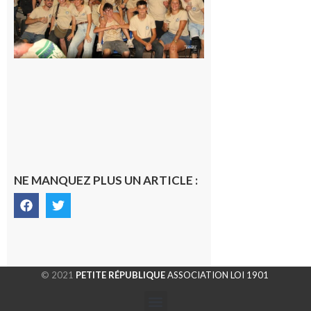
terminée,
les Vikings
sont
rentrés
chez eux
6 août 2026
NE MANQUEZ PLUS UN ARTICLE :
© 2021
PETITE RÉPUBLIQUE
ASSOCIATION LOI 1901