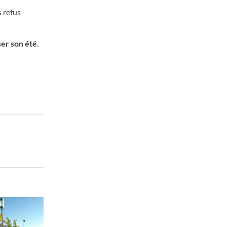
s refus
ser son été.