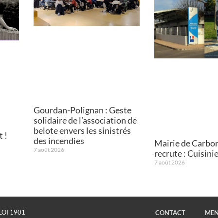
Gourdan-Polignan : Geste
solidaire de l’association de
belote envers les sinistrés
 !
des incendies
Mairie de Carbo
7 août 2026
recrute : Cuisini
7 août 2026
LOI 1901
CONTACT
MEN