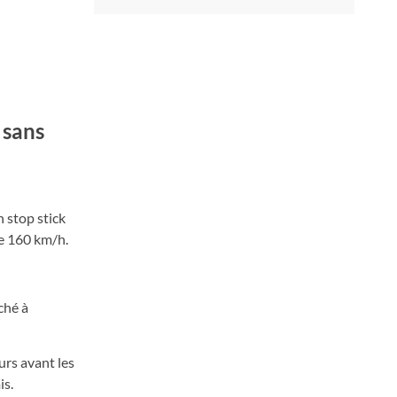
 sans
n stop stick
de 160 km/h.
ché à
urs avant les
is.