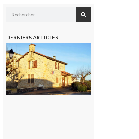
DERNIERS ARTICLES
Franquevielle
: La fête au
village !
7 août 2026