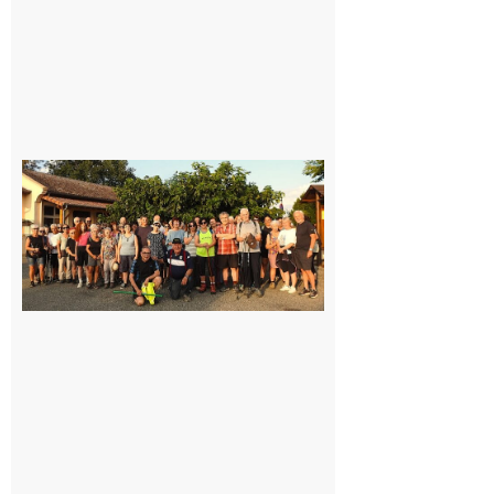
Saint-
Araille :
la
dernière
rando à
la
fraîche
de la
saison
était à
Cazac
8 août
2026