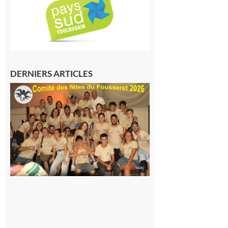
DERNIERS ARTICLES
Le
Fousseret :
la Fête de
la Saint-
Pierre est
terminée,
les Vikings
sont
rentrés
chez eux
6 août 2026