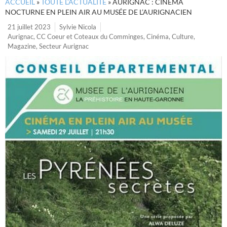
ACCUEIL
»
TOUTE L’ACTUALITÉ
»
AURIGNAC : CINÉMA
NOCTURNE EN PLEIN AIR AU MUSÉE DE L’AURIGNACIEN
21 juillet 2023
Sylvie Nicola
Aurignac
,
CC Coeur et Coteaux du Comminges
,
Cinéma
,
Culture
,
Magazine
,
Secteur Aurignac