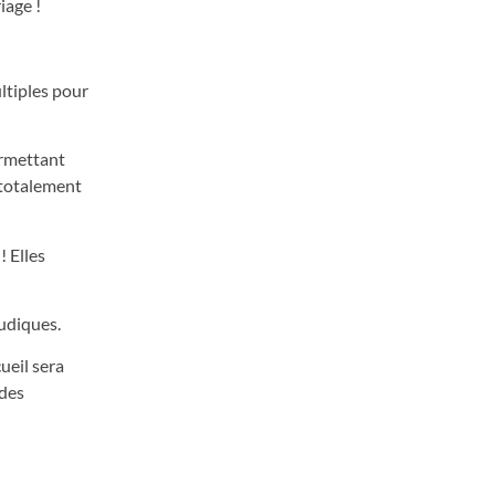
iage !
ultiples pour
permettant
 totalement
! Elles
ludiques.
ueil sera
 des