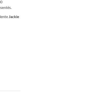
00
ésentés.
idente
Jackie