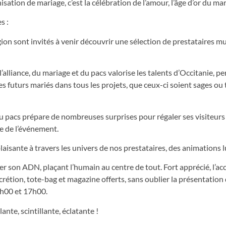
nisation de mariage, c’est la célébration de l’amour, l’âge d’or du mar
s :
gion sont invités à venir découvrir une sélection de prestataires m
 l’alliance, du mariage et du pacs valorise les talents d’Occitanie, 
es futurs mariés dans tous les projets, que ceux-ci soient sages ou
du pacs prépare de nombreuses surprises pour régaler ses visiteurs 
he de l’événement.
laisante à travers les univers de nos prestataires, des animations 
er son ADN, plaçant l’humain au centre de tout. Fort apprécié, l’acc
scrétion, tote-bag et magazine offerts, sans oublier la présentation
4h00 et 17h00.
nte, scintillante, éclatante !