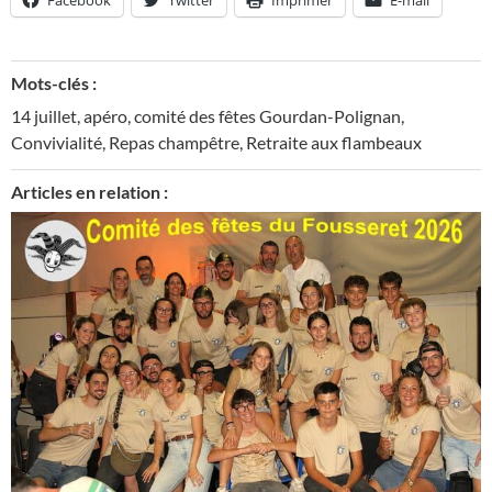
Facebook
Twitter
Imprimer
E-mail
Mots-clés :
14 juillet
,
apéro
,
comité des fêtes Gourdan-Polignan
,
Convivialité
,
Repas champêtre
,
Retraite aux flambeaux
Articles en relation :