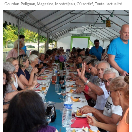
Gourdan-Polignan
,
Magazine
,
Montréjeau
,
Où sortir?
,
Toute l'actualité