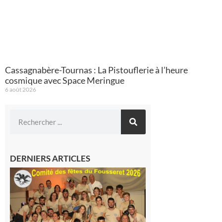
Cassagnabère-Tournas : La Pistouflerie à l’heure
cosmique avec Space Meringue
6 août 2026
DERNIERS ARTICLES
Le
Fousseret :
la Fête de
la Saint-
Pierre est
terminée,