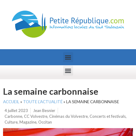
La semaine carbonnaise
ACCUEIL
»
TOUTE L’ACTUALITÉ
»
LA SEMAINE CARBONNAISE
4 juillet 2023
Jean Besnier
Carbonne
,
CC Volvestre
,
Cinémas du Volvestre
,
Concerts et festivals
,
Culture
,
Magazine
,
Occitan