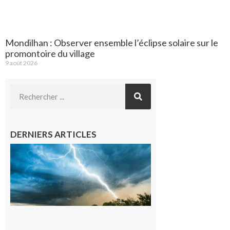
Mondilhan : Observer ensemble l’éclipse solaire sur le
promontoire du village
9 août 2026
DERNIERS ARTICLES
09/08/26 :
Vigilance
météorologique
orange pour
orages sur le
département de
la Haute-
Garonne
9 août 2026