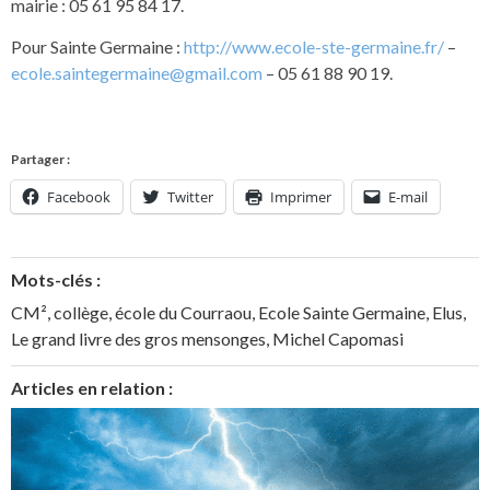
mairie : 05 61 95 84 17.
Pour Sainte Germaine :
http://www.ecole-ste-germaine.fr/
–
ecole.saintegermaine@gmail.com
– 05 61 88 90 19.
Partager :
Facebook
Twitter
Imprimer
E-mail
Mots-clés :
CM²
,
collège
,
école du Courraou
,
Ecole Sainte Germaine
,
Elus
,
Le grand livre des gros mensonges
,
Michel Capomasi
Articles en relation :