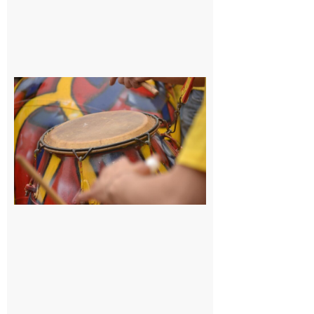
Latoue :
Initiation
à la
batucada,
pour
apprendre
les
rythmes
brésiliens
avec
Lacunapa
9 août 2026