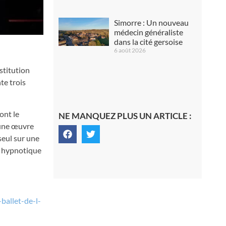
Simorre : Un nouveau
médecin généraliste
dans la cité gersoise
6 août 2026
stitution
te trois
ont le
NE MANQUEZ PLUS UN ARTICLE :
 une œuvre
seul sur une
et hypnotique
ballet-de-l-