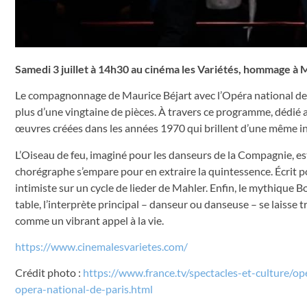
Samedi 3 juillet à 14h30 au cinéma les Variétés, hommage à 
Le compagnonnage de Maurice Béjart avec l’Opéra national de Pa
plus d’une vingtaine de pièces. À travers ce programme, dédié au
œuvres créées dans les années 1970 qui brillent d’une même i
L’Oiseau de feu, imaginé pour les danseurs de la Compagnie, est
chorégraphe s’empare pour en extraire la quintessence. Écrit
intimiste sur un cycle de lieder de Mahler. Enfin, le mythique 
table, l’interprète principal – danseur ou danseuse – se laiss
comme un vibrant appel à la vie.
https://www.cinemalesvarietes.com/
Crédit photo :
https://www.france.tv/spectacles-et-culture/o
opera-national-de-paris.html