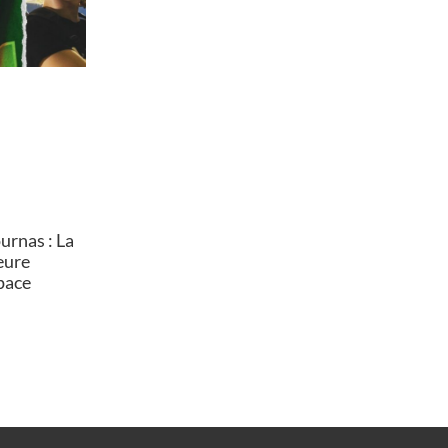
rnas : La
heure
pace