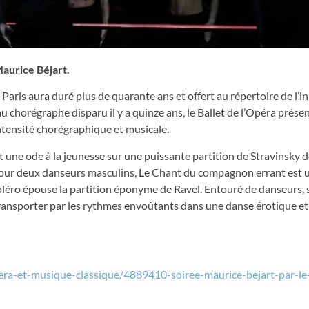
Maurice Béjart.
ris aura duré plus de quarante ans et offert au répertoire de l’in
 chorégraphe disparu il y a quinze ans, le Ballet de l’Opéra présen
ntensité chorégraphique et musicale.
 une ode à la jeunesse sur une puissante partition de Stravinsky d
 pour deux danseurs masculins, Le Chant du compagnon errant est
Boléro épouse la partition éponyme de Ravel. Entouré de danseurs, 
e transporter par les rythmes envoûtants dans une danse érotique 
pera-et-musique-classique/4889410-soiree-maurice-bejart-par-le-