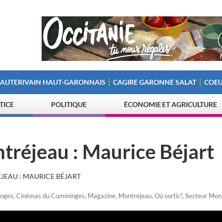
 AUTERIVAIN HAUT-GARONNAIS
CAGIRE GARONNE SALAT
COEU
STICE
POLITIQUE
ÉCONOMIE ET AGRICULTURE
tréjeau : Maurice Béjart
JEAU : MAURICE BÉJART
inges
,
Cinémas du Comminges
,
Magazine
,
Montréjeau
,
Où sortir?
,
Secteur Mon