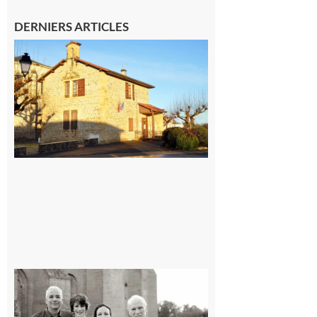
DERNIERS ARTICLES
Franquevielle
: La fête au
village !
7 août 2026
Rieux-
Volvestre
« Canaletto »
en concert !