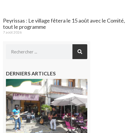
Peyrissas : Le village fêtera le 15 août avec le Comité,
tout le programme
7 août 2026
DERNIERS ARTICLES
Saint-
Gaudens :
Les
prochains
rendez-
vous
musicaux
de l’été
7 août 2026