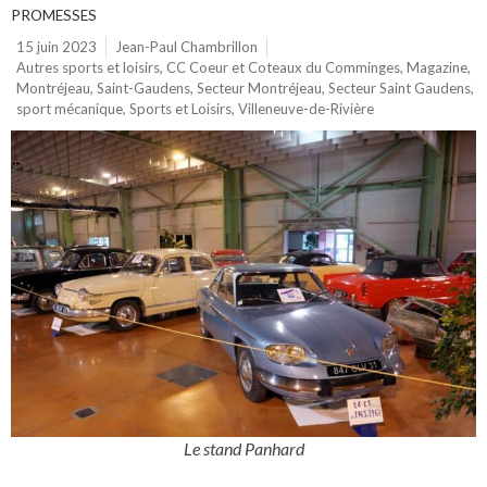
PROMESSES
15 juin 2023
Jean-Paul Chambrillon
Autres sports et loisirs
,
CC Coeur et Coteaux du Comminges
,
Magazine
,
Montréjeau
,
Saint-Gaudens
,
Secteur Montréjeau
,
Secteur Saint Gaudens
,
sport mécanique
,
Sports et Loisirs
,
Villeneuve-de-Rivière
Le stand Panhard