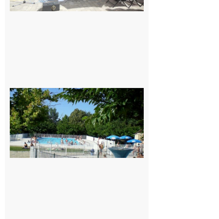
Une soirée
festive en
nocturne à
la piscine
municipale
de Rieux-
Volvestre.
7 août 2026