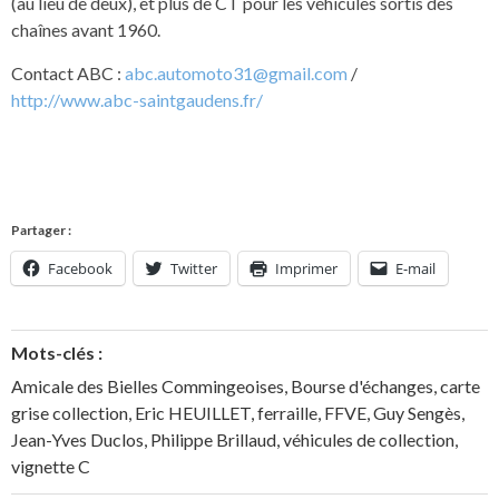
(au lieu de deux), et plus de CT pour les véhicules sortis des
chaînes avant 1960.
Contact ABC :
abc.automoto31@gmail.com
/
http://www.abc-saintgaudens.fr/
Partager :
Facebook
Twitter
Imprimer
E-mail
Mots-clés :
Amicale des Bielles Commingeoises
,
Bourse d'échanges
,
carte
grise collection
,
Eric HEUILLET
,
ferraille
,
FFVE
,
Guy Sengès
,
Jean-Yves Duclos
,
Philippe Brillaud
,
véhicules de collection
,
vignette C