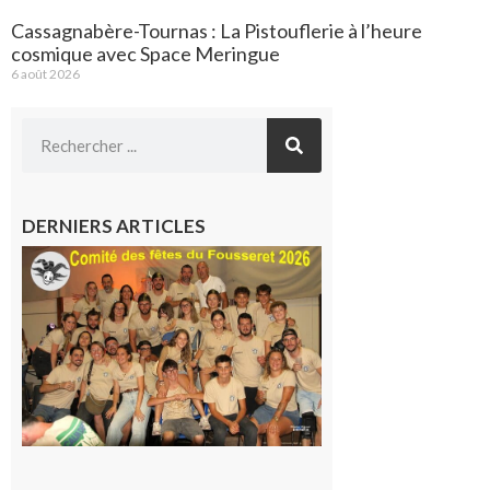
Cassagnabère-Tournas : La Pistouflerie à l’heure
cosmique avec Space Meringue
6 août 2026
DERNIERS ARTICLES
Le
Fousseret :
la Fête de
la Saint-
Pierre est
terminée,
les Vikings
sont
rentrés
chez eux
6 août 2026