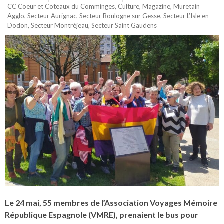
CC Coeur et Coteaux du Comminges
,
Culture
,
Magazine
,
Muretain
Agglo
,
Secteur Aurignac
,
Secteur Boulogne sur Gesse
,
Secteur L’Isle en
Dodon
,
Secteur Montréjeau
,
Secteur Saint Gaudens
Le 24 mai, 55 membres de l’Association Voyages Mémoire
République Espagnole (VMRE), prenaient le bus pour