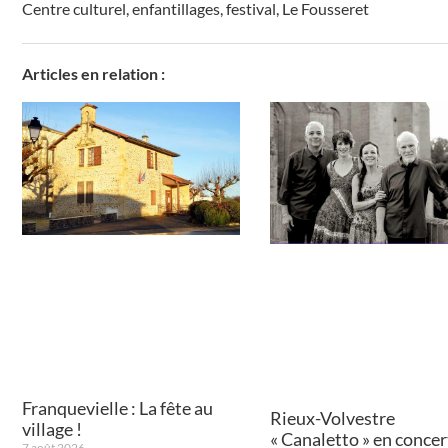
Centre culturel
,
enfantillages
,
festival
,
Le Fousseret
Articles en relation :
Franquevielle : La fête au
Rieux-Volvestre
village !
« Canaletto » en concert
7 août 2026