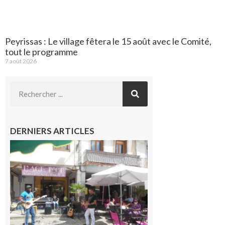
Peyrissas : Le village fêtera le 15 août avec le Comité,
tout le programme
7 août 2026
DERNIERS ARTICLES
Saint-
Gaudens :
Les
prochains
rendez-
vous
musicaux
de l’été
7 août 2026