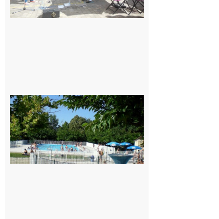
Une soirée
festive en
nocturne à
la piscine
municipale
de Rieux-
Volvestre.
7 août 2026