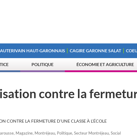
 AUTERIVAIN HAUT-GARONNAIS
CAGIRE GARONNE SALAT
COEU
STICE
POLITIQUE
ÉCONOMIE ET AGRICULTURE
isation contre la fermetu
ION CONTRE LA FERMETURE D’UNE CLASSE À L’ÉCOLE
Barousse
,
Magazine
,
Montréjeau
,
Politique
,
Secteur Montréjeau
,
Social