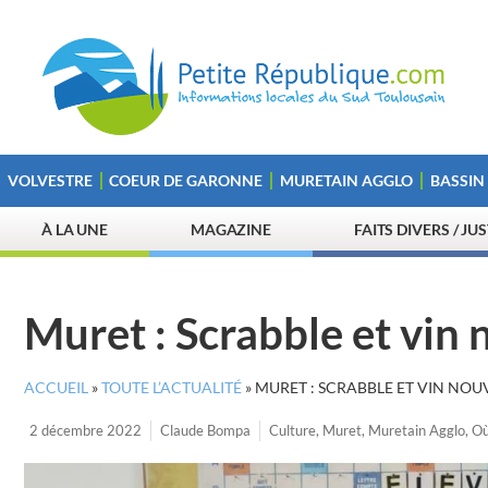
VOLVESTRE
COEUR DE GARONNE
MURETAIN AGGLO
BASSIN
À LA UNE
MAGAZINE
FAITS DIVERS / JU
Muret : Scrabble et vin 
ACCUEIL
»
TOUTE L’ACTUALITÉ
»
MURET : SCRABBLE ET VIN NOU
2 décembre 2022
Claude Bompa
Culture
,
Muret
,
Muretain Agglo
,
Où