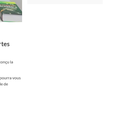
rtes
 conçu la
» pourra vous
le de