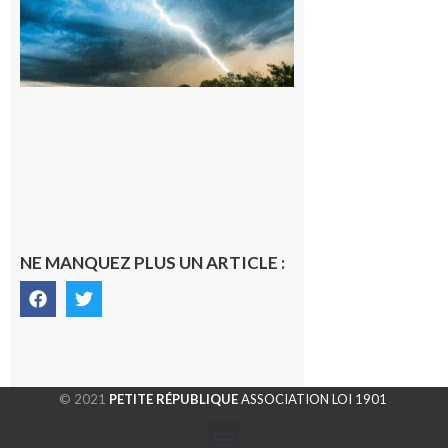
météorologique
orange pour
orages sur le
département de
la Haute-
Garonne
9 août 2026
NE MANQUEZ PLUS UN ARTICLE :
© 2021
PETITE RÉPUBLIQUE
ASSOCIATION LOI 1901