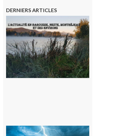
DERNIERS ARTICLES
L’actualité
et les
sorties en
Barousse,
Neste,
Montréjeau
et ses
environs
9 août 2026
09/08/26 :
Vigilance