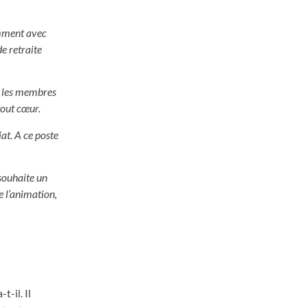
tamment avec
e retraite
ux les membres
tout cœur.
at. A ce poste
 souhaite un
e l’animation,
t-il. Il