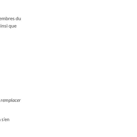
 membres du
ainsi que
is remplacer
 s’en