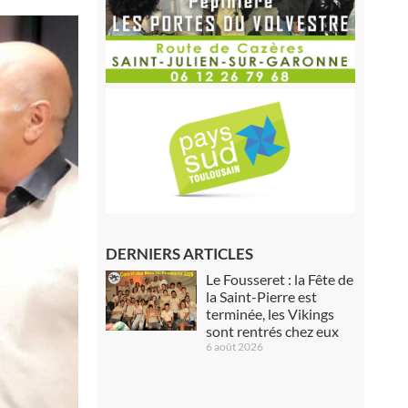
DERNIERS ARTICLES
Le Fousseret : la Fête de
la Saint-Pierre est
terminée, les Vikings
sont rentrés chez eux
6 août 2026