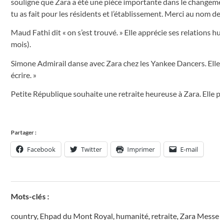
souligne que Zara a été une pièce importante dans le changeme
tu as fait pour les résidents et l’établissement. Merci au nom de
Maud Fathi dit « on s’est trouvé. » Elle apprécie ses relations h
mois).
Simone Admirail danse avec Zara chez les Yankee Dancers. Elle 
écrire. »
Petite République souhaite une retraite heureuse à Zara. Elle po
Partager :
Facebook
Twitter
Imprimer
E-mail
Mots-clés :
country
,
Ehpad du Mont Royal
,
humanité
,
retraite
,
Zara Messe