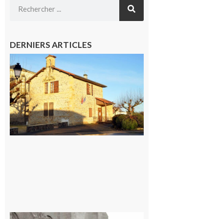
DERNIERS ARTICLES
Franquevielle
: La fête au
village !
7 août 2026
Rieux-