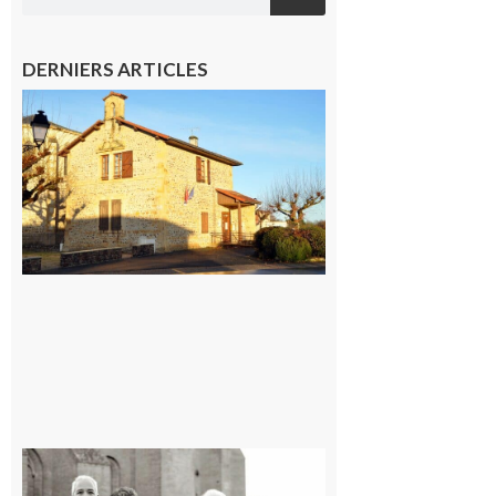
DERNIERS ARTICLES
Franquevielle
: La fête au
village !
7 août 2026
Rieux-
Volvestre